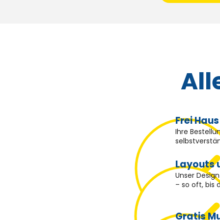
All
Frei Haus
Ihre Bestellu
selbstverstän
Layouts 
Unser Design
– so oft, bis
Gratis M