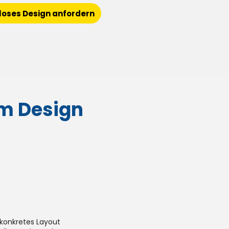
loses Design anfordern
em Design
 konkretes Layout