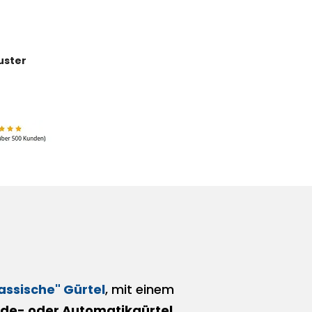
uster
lassische" Gürtel
, mit einem
e- oder Automatikgürtel
.