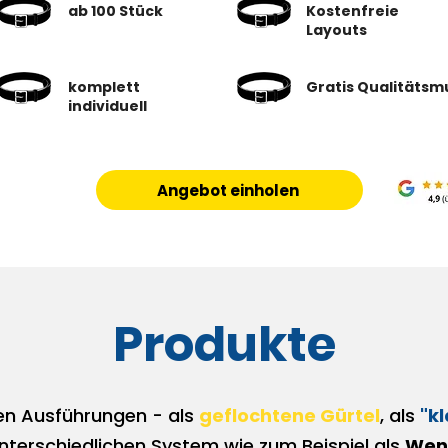
ab 100 Stück
Kostenfreie
Layouts
komplett
Gratis Qualitätsm
individuell
Angebot einholen
Produkte
elen Ausführungen - als
geflochtene Gürtel
, als
"k
nterschiedlichen System wie zum Beispiel als
Wend