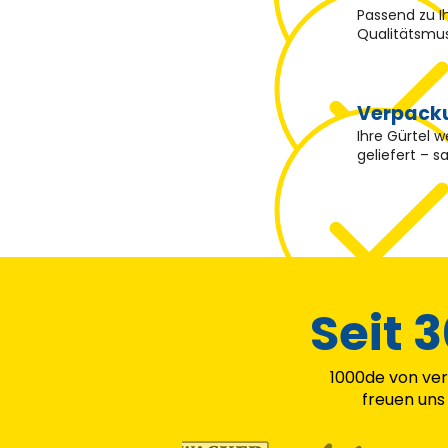
Passend zu I
Qualitätsmust
Verpack
Ihre Gürtel 
geliefert – s
Seit 
1000de von ver
freuen uns 