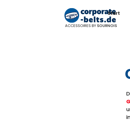
Start
ACCESSOIRES BY
SOURNOIS
D
G
u
i