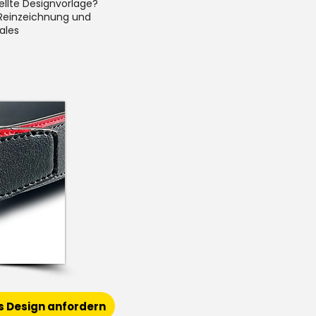
tellte Designvorlage?
Reinzeichnung und
nales
s Design anfordern