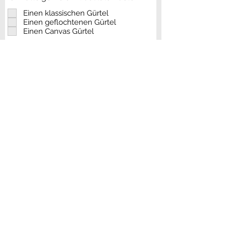
Einen klassischen Gürtel
Einen geflochtenen Gürtel
Einen Canvas Gürtel
Senden
Corporate-belts.de
by SOURNOIS
Von-Ketteler-Str. 11
D-47906 Kempen
+49 (0) 2152 89702-0
info(at)sournois.de